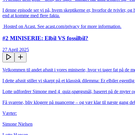
I denne episode ser vi på, hvem skeptikerne er, hvorfor de tvivler, og 
end at komme med flere fakta.

 Hosted on Acast. See acast.com/privacy for more information.
#2 MINISERIE: Elbil VS fossilbil?
27 April 2025
Velkommen til andet afsnit i vores miniserie, hvor vi tager fat på de
I dette afsnit stiller vi skarpt på et klassisk dilemma: Er elbiler egentli
Lotte udfordrer Simone med 4  quiz-spørgsmål, baseret på de myter og u
Få svarene, bliv klogere på nuancerne – og vær klar til næste gang deb
Værter:

Simone Nielsen

Lotte Hansen
