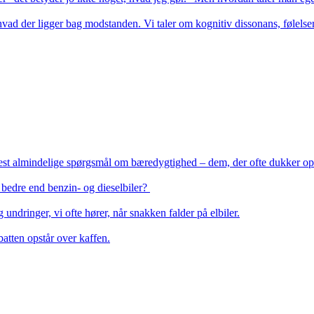
hvad der ligger bag modstanden. Vi taler om kognitiv dissonans, følelser 
 mest almindelige spørgsmål om bæredygtighed – dem, der ofte dukker op 
g bedre end benzin- og dieselbiler? 

ndringer, vi ofte hører, når snakken falder på elbiler.

atten opstår over kaffen.
