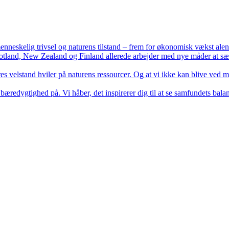
eskelig trivsel og naturens tilstand – frem for økonomisk vækst alene? I 
tland, New Zealand og Finland allerede arbejder med nye måder at sæt
elstand hviler på naturens ressourcer. Og at vi ikke kan blive ved med a
bæredygtighed på. Vi håber, det inspirerer dig til at se samfundets bala