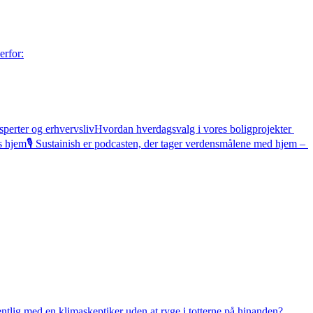
rfor:

sperter og erhvervslivHvordan hverdagsvalg i vores boligprojekter 
jem🎙️ Sustainish er podcasten, der tager verdensmålene med hjem – 
ntlig med en klimaskeptiker uden at ryge i totterne på hinanden?
