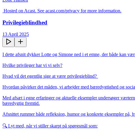
 Hosted on Acast. See acast.com/privacy for more information.
Privilegieblindhed
13 April 2025
I dette afsnit dykker Lotte og Simone ned i et emne, der både kan vær
Hvilke privileger har vi vi selv?

Hvad vil det egentlig sige at være privilegieblind? 

Hvordan påvirker det måden, vi arbejder med bæredygtighed og social
Med afsæt i egne erfaringer og aktuelle eksempler undersøger værterne,
bæredygtig fremtid.

Afsnittet rummer både refleksion, humor og konkrete eksempler på, hvo
🔍 Lyt med, når vi stiller skarpt på spørgsmål som:
