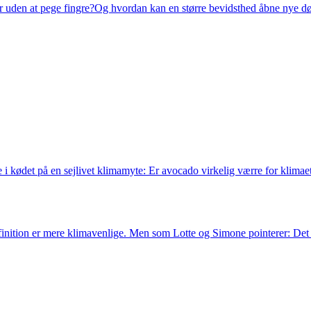
er uden at pege fingre?Og hvordan kan en større bevidsthed åbne nye dør
i kødet på en sejlivet klimamyte: Er avocado virkelig værre for klimaet
definition er mere klimavenlige. Men som Lotte og Simone pointerer: De