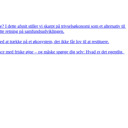
dette afsnit stiller vi skarpt på trivselsøkonomi som et alternativ til 
te retning på samfundsudviklingen.

t trække på et økosystem, der ikke får lov til at restituere.

nce med friske øjne – og måske spørge dig selv: Hvad er det egentlig, 