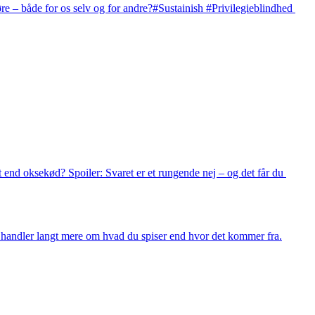
e – både for os selv og for andre?#Sustainish #Privilegieblindhed 
 end oksekød? Spoiler: Svaret er et rungende nej – og det får du 
t handler langt mere om hvad du spiser end hvor det kommer fra.
