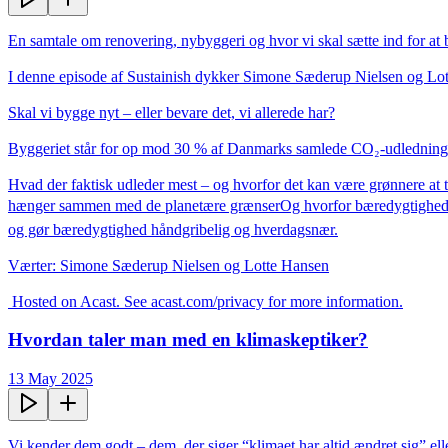
En samtale om renovering, nybyggeri og hvor vi skal sætte ind for at 
I denne episode af Sustainish dykker Simone Sæderup Nielsen og Lotte
Skal vi bygge nyt – eller bevare det, vi allerede har?

Byggeriet står for op mod 30 % af Danmarks samlede CO₂-udledning,
Hvad der faktisk udleder mest – og hvorfor det kan være grønnere at 
hænger sammen med de planetære grænserOg hvorfor bæredygtighed han
og gør bæredygtighed håndgribelig og hverdagsnær.

Værter: Simone Sæderup Nielsen og Lotte Hansen

 Hosted on Acast. See acast.com/privacy for more information.
Hvordan taler man med en klimaskeptiker?
13 May 2025
Vi kender dem godt – dem, der siger “klimaet har altid ændret sig” ell