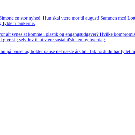
 Simone en stor nyhed: Hun skal være mor til august! Sammen med Lotte 
fylder i tankerne.

or alt synes at komme i plastik og engangsudgaver? Hvilke kompromise
 give sig selv lov til at være sustaini'sh i en ny hverdag.

på barsel og holder pause det næste års tid. Tak fordi du har lyttet med