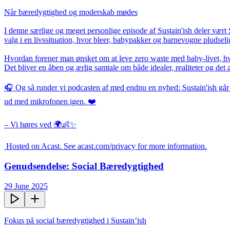
Når bæredygtighed og moderskab mødes

I denne særlige og meget personlige episode af Sustain'ish deler vært
valg i en livssituation, hvor bleer, babypakker og barnevogne pludselig 
Hvordan forener man ønsket om at leve zero waste med baby-livet, hv
Det bliver en åben og ærlig samtale om både idealer, realiteter og det at
🎧 Og så runder vi podcasten af med endnu en nyhed: Sustain'ish går nu 
ud med mikrofonen igen. ❤️

– Vi høres ved 🌍👶✨

 Hosted on Acast. See acast.com/privacy for more information.
Genudsendelse: Social Bæredygtighed
29 June 2025
Fokus på social bæredygtighed i Sustain’ish
