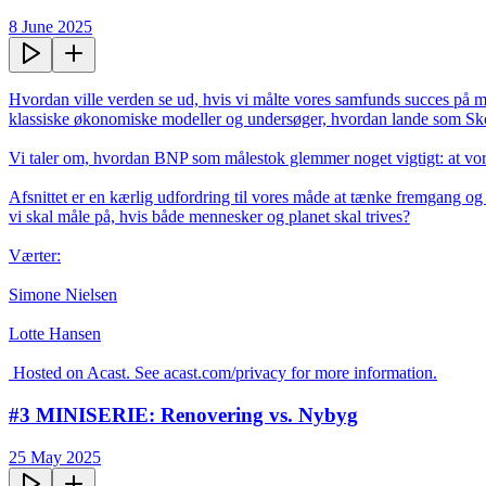
8 June 2025
Hvordan ville verden se ud, hvis vi målte vores samfunds succes på menn
klassiske økonomiske modeller og undersøger, hvordan lande som Sko
Vi taler om, hvordan BNP som målestok glemmer noget vigtigt: at vores v
Afsnittet er en kærlig udfordring til vores måde at tænke fremgang og 
vi skal måle på, hvis både mennesker og planet skal trives?

Værter:

Simone Nielsen

Lotte Hansen

 Hosted on Acast. See acast.com/privacy for more information.
#3 MINISERIE: Renovering vs. Nybyg
25 May 2025