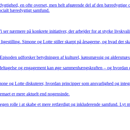
redygtighed, en ofte overset, men helt afgørende del af den bæredygtig
cialt bæredygtigt samfund.

temaet er mere aktuelt end nogensinde.

n egen rolle i at skabe et mere retfærdigt og inkluderende samfund. Lyt m