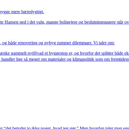
bygge mere bæredygtigt.

 Hansen ned i det valg, mange boligejere og beslutningstagere står ove
 og både renovering og nybyg rummer dilemmaer. Vi taler om:

tænke gammelt nytHvad et byggestop er, og hvorfor det splitter både ek
dler lige så meget om materialer og klimapolitik som om fremtidens h
er “det betyder jo ikke noget, hvad jeg gør.” Men hvordan taler man ege