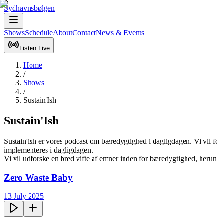
Sydhavnsbølgen
Shows
Schedule
About
Contact
News & Events
Listen Live
Home
/
Shows
/
Sustain'Ish
Sustain'Ish
Sustain'ish er vores podcast om bæredygtighed i dagligdagen. Vi vil fo
implementeres i dagligdagen.

Vi vil udforske en bred vifte af emner inden for bæredygtighed, heru
Zero Waste Baby
13 July 2025