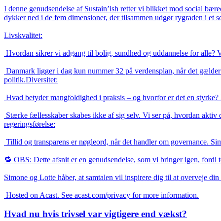
I denne genudsendelse af Sustain’ish retter vi blikket mod social bæ
dykker ned i de fem dimensioner, der tilsammen udgør rygraden i et so
Livskvalitet:

 Hvordan sikrer vi adgang til bolig, sundhed og uddannelse for alle? Vi ser nærmere på konkrete initiativer, der arbejder for at styrke livskvaliteten – både lokalt og globalt.Ligestilling:

 Danmark ligger i dag kun nummer 32 på verdensplan, når det gælder ligestilling. Simone og Lotte stiller skarpt på årsagerne, og hvad der skal til for at skabe reel ligestilling – især i erhvervsliv og 
politik.Diversitet:

 Hvad betyder mangfoldighed i praksis – og hvorfor er det en styrke? Episoden udforsker betydningen af kulturel, kønsmæssig og aldersmæssig diversitet i både samfund og virksomheder.Social samhørighed:

 Stærke fællesskaber skabes ikke af sig selv. Vi ser på, hvordan aktiv deltagelse og engagement kan øge sammenhængskraften – og hvordan det faktisk også kan forbedre bundlinjen.Demokrati og 
regeringsførelse:

 Tillid og transparens er nøgleord, når det handler om governance. Simone og Lotte diskuterer, hvordan principper som ansvarlighed og integritet kan løfte både organisationer og samfund.

🔁 OBS: Dette afsnit er en genudsendelse, som vi bringer igen, fordi 
Simone og Lotte håber, at samtalen vil inspirere dig til at overveje di
 Hosted on Acast. See acast.com/privacy for more information.
Hvad nu hvis trivsel var vigtigere end vækst?