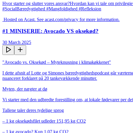
Hvor starter og slutter vores ansvar?Hvordan kan vi tale om privilegi
#SocialBæredygtighed #Mangfoldighed #Refleksion

 Hosted on Acast. See acast.com/privacy for more information.
#1 MINISERIE: Avocado VS oksekød?
30 March 2025
"Avocado vs. Oksekød – Myteknusning i klimakøkkenet"

I dette afsnit af Lotte og Simones bæredygtighedspodcast går værterne 
nuanceret forklaret på 20 tankevækkende minutter.

Myten, der nægter at dø

Vi starter med den udbredte forestilling om, at lokale fødevarer per 
Tallene taler deres tydelige sprog

– 1 kg oksekødsfilet udleder 151,95 kg CO2

– 1 kg avocado? Kun 1,07 kg CO2
