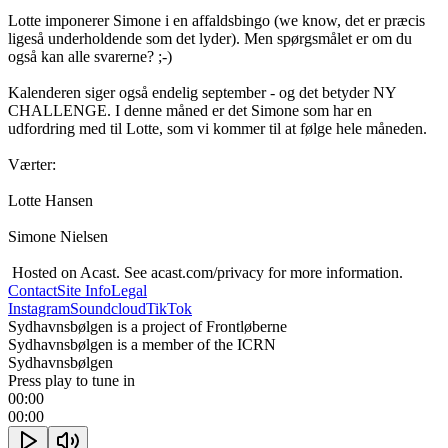
Lotte imponerer Simone i en affaldsbingo (we know, det er præcis 
ligeså underholdende som det lyder). Men spørgsmålet er om du 
også kan alle svarerne? ;-)

Kalenderen siger også endelig september - og det betyder NY 
CHALLENGE. I denne måned er det Simone som har en 
udfordring med til Lotte, som vi kommer til at følge hele måneden. 

Værter:

Lotte Hansen

Simone Nielsen

 Hosted on Acast. See acast.com/privacy for more information.
Contact
Site Info
Legal
Instagram
Soundcloud
TikTok
Sydhavnsbølgen is a project of Frontløberne
Sydhavnsbølgen is a member of the ICRN
Sydhavnsbølgen
Press play to tune in
00:00
00:00