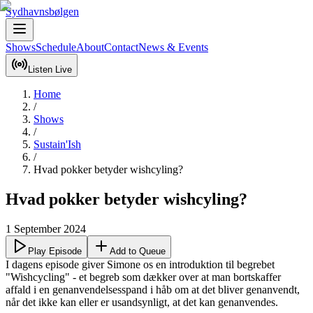
Sydhavnsbølgen
Shows
Schedule
About
Contact
News & Events
Listen Live
Home
/
Shows
/
Sustain'Ish
/
Hvad pokker betyder wishcyling?
Hvad pokker betyder wishcyling?
1 September 2024
Play Episode
Add to Queue
I dagens episode giver Simone os en introduktion til begrebet 
"Wishcycling" - et begreb som dækker over at man bortskaffer 
affald i en genanvendelsesspand i håb om at det bliver genanvendt, 
når det ikke kan eller er usandsynligt, at det kan genanvendes.
