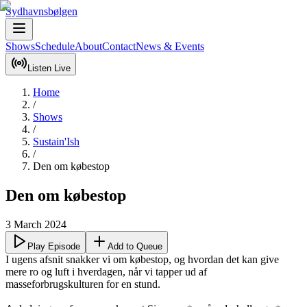
Sydhavnsbølgen
Shows
Schedule
About
Contact
News & Events
Listen Live
Home
/
Shows
/
Sustain'Ish
/
Den om købestop
Den om købestop
3 March 2024
Play Episode
Add to Queue
I ugens afsnit snakker vi om købestop, og hvordan det kan give 
mere ro og luft i hverdagen, når vi tapper ud af 
masseforbrugskulturen for en stund. 
