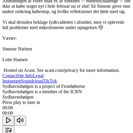
Anledningen af vores snak er, at Simones ✨ månedschallenge ✨ om 
ikke at købe noget nyt i hele februar nu er slut! Så Simone giver sine 
tanker omkring købestop, og hvilke refleksioner det førte med sig. 

Vi skal desuden beklage lydkvaliteten i afsnittet, men vi oplevede 
lidt problemer med mikrofonerne under optagelsen 🤠

Værter:

Simone Nielsen

Lotte Hansen

 Hosted on Acast. See acast.com/privacy for more information.
Contact
Site Info
Legal
Instagram
Soundcloud
TikTok
Sydhavnsbølgen is a project of Frontløberne
Sydhavnsbølgen is a member of the ICRN
Sydhavnsbølgen
Press play to tune in
00:00
00:00