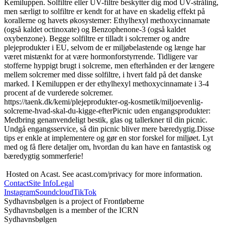
Kemiluppen. Solfiltre eller UV-filtre beskytter dig mod UV-stråling, 
men særligt to solfiltre er kendt for at have en skadelig effekt på 
korallerne og havets økosystemer: Ethylhexyl methoxycinnamate 
(også kaldet octinoxate) og Benzophenone-3 (også kaldet 
oxybenzone). Begge solfiltre er tilladt i solcremer og andre 
plejeprodukter i EU, selvom de er miljøbelastende og længe har 
været mistænkt for at være hormonforstyrrende. Tidligere var 
stofferne hyppigt brugt i solcreme, men efterhånden er der længere 
mellem solcremer med disse solfiltre, i hvert fald på det danske 
marked. I Kemiluppen er der ethylhexyl methoxycinnamate i 3-4 
procent af de vurderede solcremer. 
https://taenk.dk/kemi/plejeprodukter-og-kosmetik/miljoevenlig-
solcreme-hvad-skal-du-kigge-efterPicnic uden engangsprodukter: 
Medbring genanvendeligt bestik, glas og tallerkner til din picnic. 
Undgå engangsservice, så din picnic bliver mere bæredygtig.Disse 
tips er enkle at implementere og gør en stor forskel for miljøet. Lyt 
med og få flere detaljer om, hvordan du kan have en fantastisk og 
bæredygtig sommerferie!

 Hosted on Acast. See acast.com/privacy for more information.
Contact
Site Info
Legal
Instagram
Soundcloud
TikTok
Sydhavnsbølgen is a project of Frontløberne
Sydhavnsbølgen is a member of the ICRN
Sydhavnsbølgen