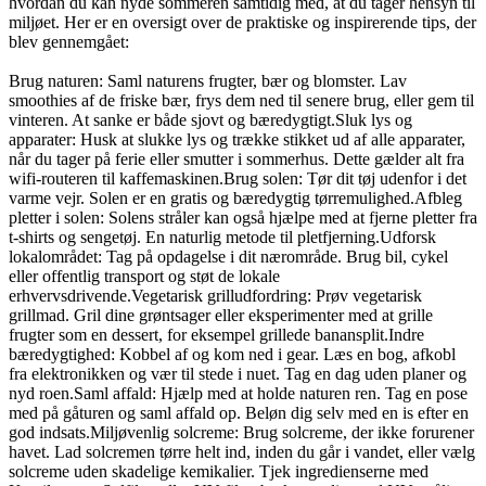
hvordan du kan nyde sommeren samtidig med, at du tager hensyn til 
miljøet. Her er en oversigt over de praktiske og inspirerende tips, der 
blev gennemgået:

Brug naturen: Saml naturens frugter, bær og blomster. Lav 
smoothies af de friske bær, frys dem ned til senere brug, eller gem til 
vinteren. At sanke er både sjovt og bæredygtigt.Sluk lys og 
apparater: Husk at slukke lys og trække stikket ud af alle apparater, 
når du tager på ferie eller smutter i sommerhus. Dette gælder alt fra 
wifi-routeren til kaffemaskinen.Brug solen: Tør dit tøj udenfor i det 
varme vejr. Solen er en gratis og bæredygtig tørremulighed.Afbleg 
pletter i solen: Solens stråler kan også hjælpe med at fjerne pletter fra 
t-shirts og sengetøj. En naturlig metode til pletfjerning.Udforsk 
lokalområdet: Tag på opdagelse i dit nærområde. Brug bil, cykel 
eller offentlig transport og støt de lokale 
erhvervsdrivende.Vegetarisk grilludfordring: Prøv vegetarisk 
grillmad. Gril dine grøntsager eller eksperimenter med at grille 
frugter som en dessert, for eksempel grillede banansplit.Indre 
bæredygtighed: Kobbel af og kom ned i gear. Læs en bog, afkobl 
fra elektronikken og vær til stede i nuet. Tag en dag uden planer og 
nyd roen.Saml affald: Hjælp med at holde naturen ren. Tag en pose 
med på gåturen og saml affald op. Beløn dig selv med en is efter en 
god indsats.Miljøvenlig solcreme: Brug solcreme, der ikke forurener 
havet. Lad solcremen tørre helt ind, inden du går i vandet, eller vælg 
solcreme uden skadelige kemikalier. Tjek ingredienserne med 