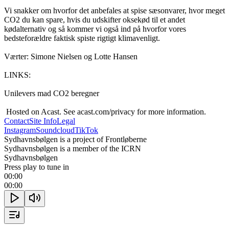
Vi snakker om hvorfor det anbefales at spise sæsonvarer, hvor meget 
CO2 du kan spare, hvis du udskifter oksekød til et andet 
kødalternativ og så kommer vi også ind på hvorfor vores 
bedsteforældre faktisk spiste rigtigt klimavenligt.

Værter: Simone Nielsen og Lotte Hansen

LINKS:

Unilevers mad CO2 beregner

 Hosted on Acast. See acast.com/privacy for more information.
Contact
Site Info
Legal
Instagram
Soundcloud
TikTok
Sydhavnsbølgen is a project of Frontløberne
Sydhavnsbølgen is a member of the ICRN
Sydhavnsbølgen
Press play to tune in
00:00
00:00