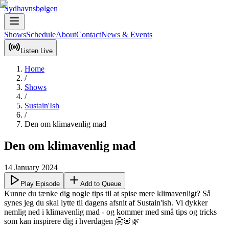
Sydhavnsbølgen
Shows
Schedule
About
Contact
News & Events
Listen Live
Home
/
Shows
/
Sustain'Ish
/
Den om klimavenlig mad
Den om klimavenlig mad
14 January 2024
Play Episode
Add to Queue
Kunne du tænke dig nogle tips til at spise mere klimavenligt? Så 
synes jeg du skal lytte til dagens afsnit af Sustain'ish. Vi dykker 
nemlig ned i klimavenlig mad - og kommer med små tips og tricks 
som kan inspirere dig i hverdagen 🤗🌸🌿
