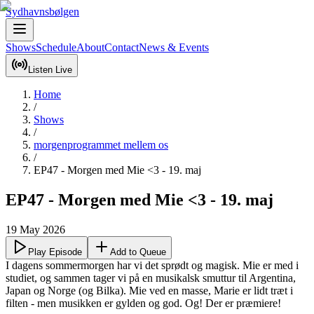
Sydhavnsbølgen
Shows
Schedule
About
Contact
News & Events
Listen Live
Home
/
Shows
/
morgenprogrammet mellem os
/
EP47 - Morgen med Mie <3 - 19. maj
EP47 - Morgen med Mie <3 - 19. maj
19 May 2026
Play Episode
Add to Queue
I dagens sommermorgen har vi det sprødt og magisk. Mie er med i 
studiet, og sammen tager vi på en musikalsk smuttur til Argentina, 
Japan og Norge (og Bilka). Mie ved en masse, Marie er lidt træt i 
filten - men musikken er gylden og god. Og! Der er præmiere!
