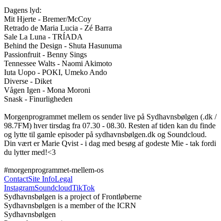
Dagens lyd:

Mit Hjerte - Bremer/McCoy

Retrado de Maria Lucia - Zé Barra

Sale La Luna - TRÍADA

Behind the Design - Shuta Hasunuma

Passionfruit - Benny Sings

Tennessee Walts - Naomi Akimoto

Iuta Uopo - POKI, Umeko Ando

Diverse - Diket

Vågen Igen - Mona Moroni

Snask - Finurligheden

Morgenprogrammet mellem os sender live på Sydhavnsbølgen (.dk / 
98.7FM) hver tirsdag fra 07.30 - 08.30. Resten af tiden kan du finde 
og lytte til gamle episoder på sydhavnsbølgen.dk og Soundcloud. 
Din vært er Marie Qvist - i dag med besøg af godeste Mie - tak fordi 
du lytter med!<3

#morgenprogrammet-mellem-os
Contact
Site Info
Legal
Instagram
Soundcloud
TikTok
Sydhavnsbølgen is a project of Frontløberne
Sydhavnsbølgen is a member of the ICRN
Sydhavnsbølgen