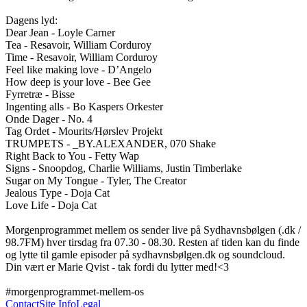
Dagens lyd:

Dear Jean - Loyle Carner

Tea - Resavoir, William Corduroy 

Time - Resavoir, William Corduroy

Feel like making love - D’Angelo

How deep is your love - Bee Gee

Fyrretræ - Bisse

Ingenting alls - Bo Kaspers Orkester

Onde Dager - No. 4

Tag Ordet - Mourits/Hørslev Projekt 

TRUMPETS - _BY.ALEXANDER, 070 Shake

Right Back to You - Fetty Wap

Signs - Snoopdog, Charlie Williams, Justin Timberlake

Sugar on My Tongue - Tyler, The Creator

Jealous Type - Doja Cat

Love Life - Doja Cat

Morgenprogrammet mellem os sender live på Sydhavnsbølgen (.dk / 
98.7FM) hver tirsdag fra 07.30 - 08.30. Resten af tiden kan du finde 
og lytte til gamle episoder på sydhavnsbølgen.dk og soundcloud. 
Din vært er Marie Qvist - tak fordi du lytter med!<3

#morgenprogrammet-mellem-os
Contact
Site Info
Legal