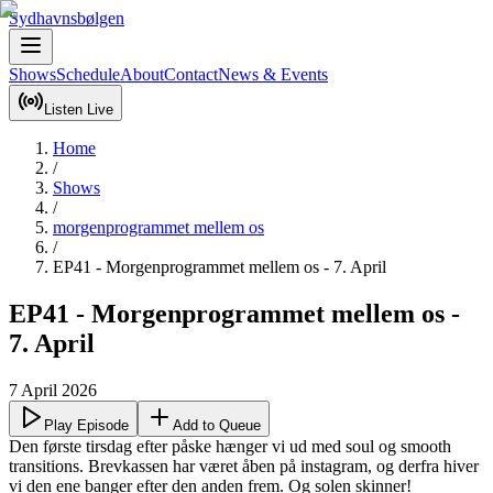
Sydhavnsbølgen
Shows
Schedule
About
Contact
News & Events
Listen Live
Home
/
Shows
/
morgenprogrammet mellem os
/
EP41 - Morgenprogrammet mellem os - 7. April
EP41 - Morgenprogrammet mellem os -
7. April
7 April 2026
Play Episode
Add to Queue
Den første tirsdag efter påske hænger vi ud med soul og smooth 
transitions. Brevkassen har været åben på instagram, og derfra hiver 
vi den ene banger efter den anden frem. Og solen skinner! 
