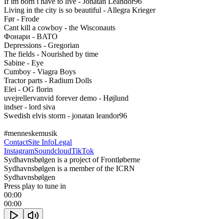
If im born i have to live - Jonatan Leandor96

Living in the city is so beautiful - Allegra Krieger

Før - Frode

Cant kill a cowboy - the Wisconauts

Фонари - BATO

Depressions - Gregorian

The fields - Nourished by time

Sabine - Eye

Cumboy - Viagra Boys

Tractor parts - Radium Dolls

Elei - OG florin

uvejrellervanvid forever demo - Højlund

indser - lord siva

Swedish elvis storm - jonatan leandor96

#menneskemusik
Contact
Site Info
Legal
Instagram
Soundcloud
TikTok
Sydhavnsbølgen is a project of Frontløberne
Sydhavnsbølgen is a member of the ICRN
Sydhavnsbølgen
Press play to tune in
00:00
00:00