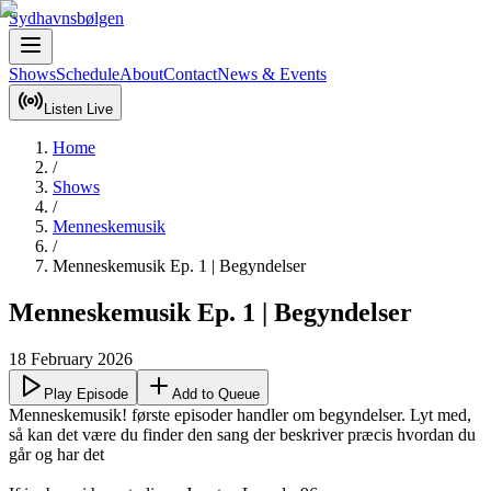
Sydhavnsbølgen
Shows
Schedule
About
Contact
News & Events
Listen Live
Home
/
Shows
/
Menneskemusik
/
Menneskemusik Ep. 1 | Begyndelser
Menneskemusik Ep. 1 | Begyndelser
18 February 2026
Play Episode
Add to Queue
Menneskemusik! første episoder handler om begyndelser. Lyt med, 
så kan det være du finder den sang der beskriver præcis hvordan du 
går og har det
