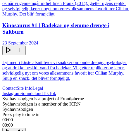
os når vi gennemgår indiefilmen Frank (2014), gætter ugens replik 
og selvfølgelig lærer noget om vores allesammens favorit irer Cillian 
Murphy. Det blir' fornøjeligt.
Kinosaurus #1 | Badekar og slemme drenge i
Saltburn
23 September 2024
Lyt med i første afsnit hvor vi snakker om onde drenge, psykologer 
og at drikke beskidt vand fra badekar. Vi gætter replikker og lærer 
selvfølgelig nyt om vores allesammens favorit irer Cillian Murphy. 
Snup en snack, det bliver fornøjeligt.
Contact
Site Info
Legal
Instagram
Soundcloud
TikTok
Sydhavnsbølgen is a project of Frontløberne
Sydhavnsbølgen is a member of the ICRN
Sydhavnsbølgen
Press play to tune in
00:00
00:00