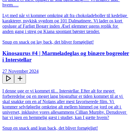
hvem.....

Lyt med når vi kommer omkring alt fra chokoladeboller til kedelige 
karakterer, psykisk sygdom og 101 Dalmatinere. Vi lader os kort 
opsluge af Farligt Begær inden Æsel glemmer ugens replik for 
anden gang i streg og Kiana spontant børster tænder.

Snup en snack og lay back, det bliver fornøjeligt!
Kinosaurus #4 | Marmeladeglas og binære bogreoler
i Interstellar
27 November 2024
I denne uge er vi kommet til... Interstellar. Efter alt for meget 
forberedelse og en meget lang biograftur er tiden kommet til at vi 
skal snakke om en af Nolans aller mest favoriserede film. Vi 
kommer selvfølgelig omkring alt mellem himmel og jord og alt i 
universet, inklusive vores allesammens Cillian Murphy. Derudover 
har vi igen en hemmelig gæst i studiet, kan I gætte hvem?

Snup en snack and lean back, det bliver fornøjeligt!
