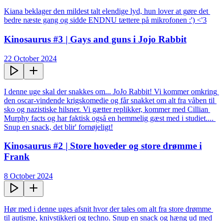
Kiana beklager den mildest talt elendige lyd, hun lover at gøre det 
bedre næste gang og sidde ENDNU tættere på mikrofonen :') <'3
Kinosaurus #3 | Gays and guns i Jojo Rabbit
22 October 2024
I denne uge skal der snakkes om... JoJo Rabbit! Vi kommer omkring 
den oscar-vindende krigskomedie og får snakket om alt fra våben til 
sko og nazistiske hilsner. Vi gætter replikker, kommer med Cillian 
Murphy facts og har faktisk også en hemmelig gæst med i studiet.... 
Snup en snack, det blir' fornøjeligt!
Kinosaurus #2 | Store hoveder og store drømme i
Frank
8 October 2024
Hør med i denne uges afsnit hvor der tales om alt fra store drømme 
til autisme, knivstikkeri og techno. Snup en snack og hæng ud med 