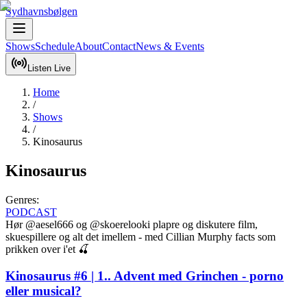
Sydhavnsbølgen
Shows
Schedule
About
Contact
News & Events
Listen Live
Home
/
Shows
/
Kinosaurus
Kinosaurus
Genres:
PODCAST
Hør @aesel666 og @skoerelooki plapre og diskutere film, 
skuespillere og alt det imellem - med Cillian Murphy facts som 
prikken over i'et 🍒
Kinosaurus #6 | 1.. Advent med Grinchen - porno
eller musical?