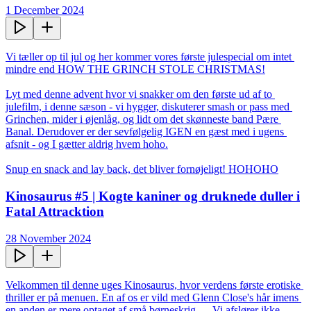
1 December 2024
Vi tæller op til jul og her kommer vores første julespecial om intet 
mindre end HOW THE GRINCH STOLE CHRISTMAS!

Lyt med denne advent hvor vi snakker om den første ud af to 
julefilm, i denne sæson - vi hygger, diskuterer smash or pass med 
Grinchen, mider i øjenlåg, og lidt om det skønneste band Pære 
Banal. Derudover er der sevfølgelig IGEN en gæst med i ugens 
afsnit - og I gætter aldrig hvem hoho.

Snup en snack and lay back, det bliver fornøjeligt! HOHOHO
Kinosaurus #5 | Kogte kaniner og druknede duller i
Fatal Attracktion
28 November 2024
Velkommen til denne uges Kinosaurus, hvor verdens første erotiske 
thriller er på menuen. En af os er vild med Glenn Close's hår imens 
en anden er mere optaget af små børneskrig..... Vi afslører ikke 