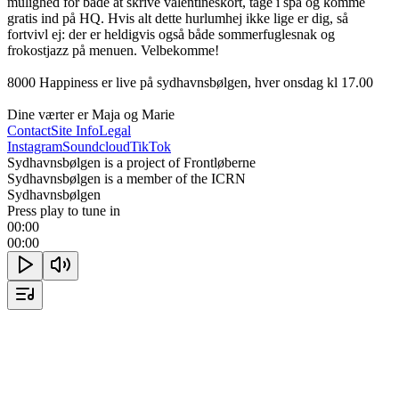
mulighed for både at skrive valentineskort, tage i spa og komme 
gratis ind på HQ. Hvis alt dette hurlumhej ikke lige er dig, så 
fortvivl ej: der er heldigvis også både sommerfuglesnak og 
frokostjazz på menuen. Velbekomme!

8000 Happiness er live på sydhavnsbølgen, hver onsdag kl 17.00

Dine værter er Maja og Marie
Contact
Site Info
Legal
Instagram
Soundcloud
TikTok
Sydhavnsbølgen is a project of Frontløberne
Sydhavnsbølgen is a member of the ICRN
Sydhavnsbølgen
Press play to tune in
00:00
00:00