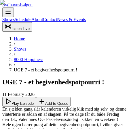
Sydhavnsbølgen
Shows
Schedule
About
Contact
News & Events
Listen Live
Home
/
Shows
/
8000 Happiness
/
UGE 7 - et begivenhedspotpourri !
UGE 7 - et begivenhedspotpourri !
11 February 2026
Play Episode
Add to Queue
En sjælden gang slår kalenderen virkelig klik med sig selv, og denne 
vinterferie er sådan en af slagsen. På tre dage får du både Fredag 
den 13., Valentines OG Fastelavnssøndag - sikken en weekend! 
Hele ugen bærer præg af dette begivenhedspotpourri, hvilket giver 