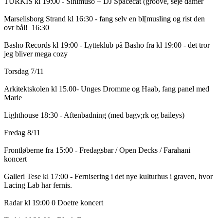
TURKIS kl 19:00 - Sinimuso + DJ Spacecat (groove, seje damer

Marselisborg Strand kl 16:30 - fang selv en bl[musling og rist den 
ovr bål!  16:30 

Basho Records kl 19:00 - Lytteklub på Basho fra kl 19:00 - det tror 
jeg bliver mega cozy

Torsdag 7/11 

Arkitektskolen kl 15.00- Unges Dromme og Haab, fang panel med 
Marie 

Lighthouse 18:30 - Aftenbadning (med bagv;rk og baileys) 

Fredag 8/11

Frontløberne fra 15:00 - Fredagsbar / Open Decks / Farahani 
koncert

Galleri Tese kl 17:00 - Fernisering i det nye kulturhus i graven, hvor 
Lacing Lab har fernis. 

Radar kl 19:00 0 Doetre koncert 
