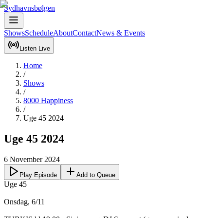
Sydhavnsbølgen
Shows
Schedule
About
Contact
News & Events
Listen Live
Home
/
Shows
/
8000 Happiness
/
Uge 45 2024
Uge 45 2024
6 November 2024
Play Episode
Add to Queue
Uge 45

Onsdag, 6/11 
